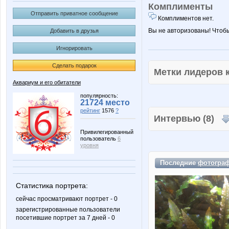
Комплименты
Отправить приватное сообщение
Комплиментов нет.
Вы не авторизованы! Чтоб
Добавить в друзья
Игнорировать
Сделать подарок
Метки лидеров
Аквариум и его обитатели
популярность:
21724 место
рейтинг
1576
?
Интервью (8)
Привилегированный
пользователь
6
уровня
Последние
фотогра
Статистика портрета:
сейчас просматривают портрет - 0
зарегистрированные пользователи
посетившие портрет за 7 дней - 0