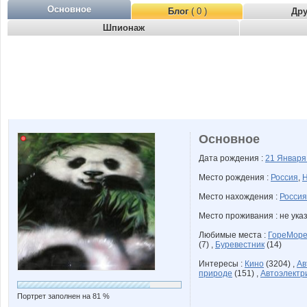
Основное
Блог
( 0 )
Др
Шпионаж
Основное
Дата рождения :
21 Январ
Место рождения :
Россия
,
Н
Место нахождения :
Россия
Место проживания : не ука
Любимые места :
ГореМор
(7) ,
Буревестник
(14)
Интересы :
Кино
(3204) ,
Ав
природе
(151) ,
Автоэлектр
Портрет заполнен на 81 %