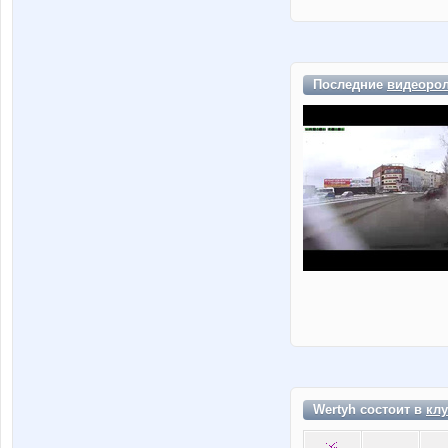
Последние
видеоро
Wertyh состоит в
клу